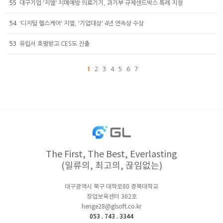
55
대구기업 '지엘' 치매예방 의료기기, 과기부 규제샌드박스 특례 지정
54
'디지털 헬스케어' 지엘, '기업대상' 4년 연속상 수상
53
유럽서 호평받고 CES도 진출
1
2
3
4
5
6
7
The First, The Best, Everlasting
(일류의, 최고의, 끊임없는)
대구광역시 북구 대학로80 경북대학교
창업보육센터 302호
henge28@glsoft.co.kr
053 . 743 . 3344