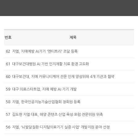
번호
제목
62
지엘, 치매예방 AI기기 '멘티트리' 조달 등록
61
대구보건대병원 AI 기반 인지재활 치료 환경 고도화
60
대구보건대, 치매 커뮤니티케어 전문 인재 양성위해 4개 기관과 협약
59
대구 의료스타트업, 치매 예방 AI 기기 개발
58
지엘, 한국인공지능기술산업협회 정회원 등록
57
김도현 지엘 대표, 해양 콘텐츠 산업 육성 포럼 전문위원 위촉
56
지엘, '뇌발달질환 디지털의료기기 실증 사업' 개발지원 분야 선정