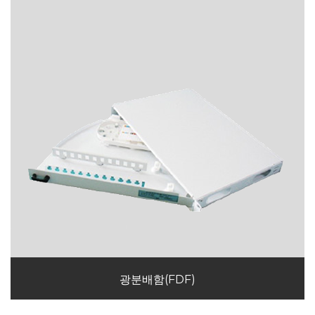
광분배함(FDF)